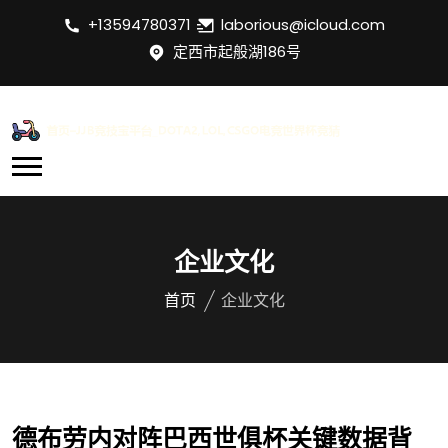
+13594780371
laborious@icloud.com
定西市起般湖186号
企业文化
首页
企业文化
德布劳内对阵巴西世俱杯关键数据背