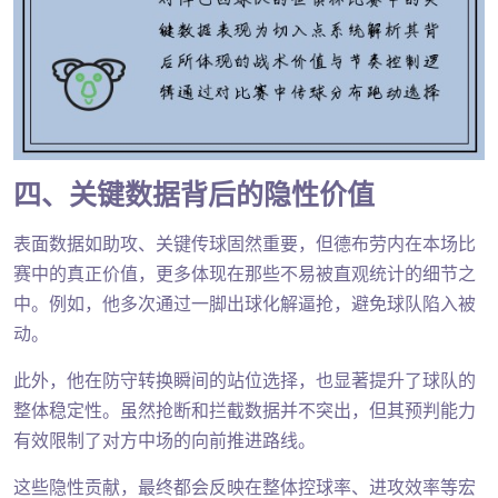
四、关键数据背后的隐性价值
表面数据如助攻、关键传球固然重要，但德布劳内在本场比
赛中的真正价值，更多体现在那些不易被直观统计的细节之
中。例如，他多次通过一脚出球化解逼抢，避免球队陷入被
动。
此外，他在防守转换瞬间的站位选择，也显著提升了球队的
整体稳定性。虽然抢断和拦截数据并不突出，但其预判能力
有效限制了对方中场的向前推进路线。
这些隐性贡献，最终都会反映在整体控球率、进攻效率等宏