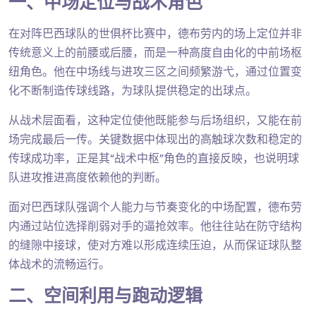
一、中场定位与战术角色
在对阵巴西球队的世俱杯比赛中，德布劳内的场上定位并非
传统意义上的前腰或后腰，而是一种高度自由化的中前场枢
纽角色。他在中场线与进攻三区之间频繁游弋，通过位置变
化不断制造传球线路，为球队提供稳定的出球点。
从战术层面看，这种定位使他既能参与后场组织，又能在前
场完成最后一传。关键数据中体现出的高触球次数和稳定的
传球成功率，正是其“战术中枢”角色的直接反映，也说明球
队进攻推进高度依赖他的判断。
面对巴西球队强调个人能力与节奏变化的中场配置，德布劳
内通过站位选择削弱对手的逼抢效率。他往往站在防守结构
的缝隙中接球，使对方难以形成连续压迫，从而保证球队整
体战术的流畅运行。
二、空间利用与跑动逻辑