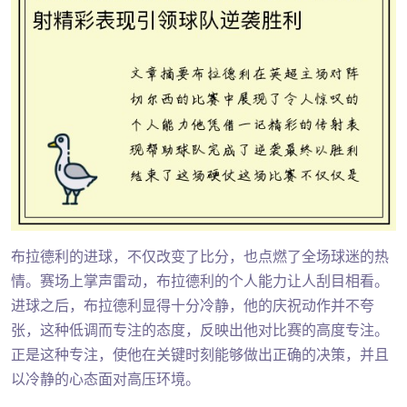
布拉德利的进球，不仅改变了比分，也点燃了全场球迷的热
情。赛场上掌声雷动，布拉德利的个人能力让人刮目相看。
进球之后，布拉德利显得十分冷静，他的庆祝动作并不夸
张，这种低调而专注的态度，反映出他对比赛的高度专注。
正是这种专注，使他在关键时刻能够做出正确的决策，并且
以冷静的心态面对高压环境。