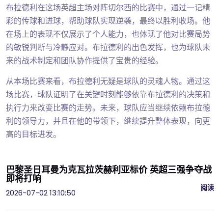
布拉德利在这场英超主场对阵切尔西的比赛中，通过一记精
彩的传球和进球，帮助球队实现逆袭，最终以胜利收场。他
在场上的表现不仅展示了个人能力，也体现了他对比赛局势
的敏锐判断与冷静应对。布拉德利的出色发挥，也为球队未
来的战术制定和团队协作提供了宝贵的经验。
从本场比赛来看，布拉德利无疑是球队的灵魂人物。通过这
场比赛，球队证明了在关键时刻能够依靠布拉德利的决策和
执行力来改变比赛的走势。未来，球队应当继续依赖布拉德
利的领导力，并且在他的带领下，继续提升整体表现，向更
高的目标进发。
巴黎圣日耳曼为克瓦拉茨赫利亚标价 英超三强争夺战
即将打响
阅读
2026-07-02 13:10:50