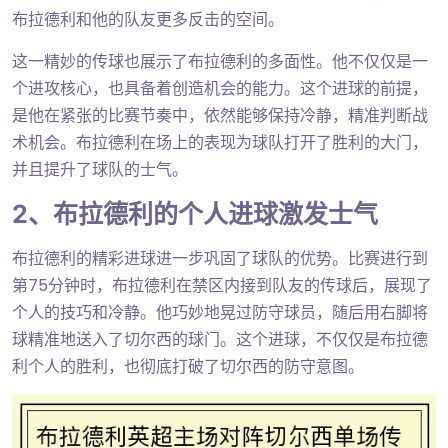
布拉德利和他的队友更多反击的空间。
这一精妙的传球也展示了布拉德利的多面性。他不仅仅是一
个进攻核心，也具备着创造机会的能力。这个进球的前提，
是他在紧张的比赛节奏中，依然能够保持冷静，精准判断战
术机会。布拉德利在场上的表现为球队打开了胜利的大门，
并且提升了球队的士气。
2、布拉德利的个人进球激发士气
布拉德利的精彩进球进一步巩固了球队的优势。比赛进行到
第75分钟时，布拉德利在禁区内接到队友的传球后，展现了
个人的技巧和冷静。他巧妙地晃过防守球员，随后用右脚将
球精准地送入了切尔西的球门。这个进球，不仅仅是布拉德
利个人的胜利，也彻底打破了切尔西的防守意图。