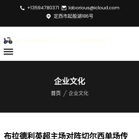
+13594780371
laborious@icloud.com
定西市起般湖186号
企业文化
首页
企业文化
布拉德利英超主场对阵切尔西单场传