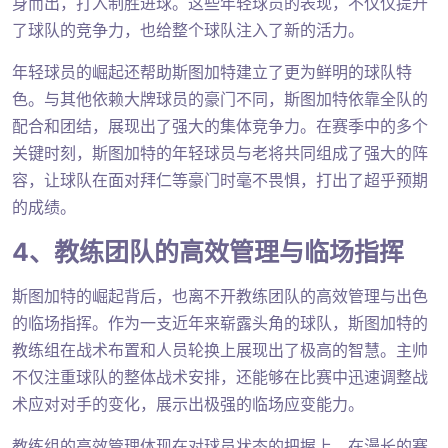
身而出，打入制胜进球。这些年轻球员的表现，不仅仅提升
了球队的竞争力，也给整个球队注入了新的活力。
年轻球员的崛起还帮助斯图加特建立了更为鲜明的球队特
色。与其他依赖大牌球员的豪门不同，斯图加特依靠全队的
配合和团结，展现出了强大的集体竞争力。在赛季中的多个
关键时刻，斯图加特的年轻球员与老将共同组成了强大的阵
容，让球队在面对拜仁等豪门时毫不畏惧，打出了超乎预期
的成绩。
4、教练团队的高效管理与临场指挥
斯图加特的崛起背后，也离不开教练团队的高效管理与出色
的临场指挥。作为一支近年来崭露头角的球队，斯图加特的
教练组在战术布置和人员轮换上展现出了极高的智慧。主帅
不仅注重球队的整体战术安排，还能够在比赛中迅速调整战
术应对对手的变化，展示出极强的临场应变能力。
教练组的高效管理体现在对球员状态的把握上。在漫长的赛