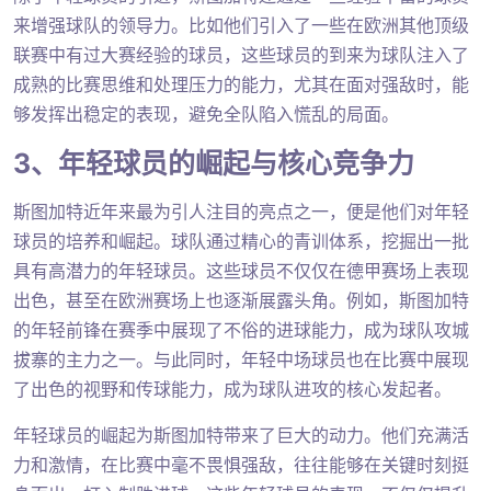
来增强球队的领导力。比如他们引入了一些在欧洲其他顶级
联赛中有过大赛经验的球员，这些球员的到来为球队注入了
成熟的比赛思维和处理压力的能力，尤其在面对强敌时，能
够发挥出稳定的表现，避免全队陷入慌乱的局面。
3、年轻球员的崛起与核心竞争力
斯图加特近年来最为引人注目的亮点之一，便是他们对年轻
球员的培养和崛起。球队通过精心的青训体系，挖掘出一批
具有高潜力的年轻球员。这些球员不仅仅在德甲赛场上表现
出色，甚至在欧洲赛场上也逐渐展露头角。例如，斯图加特
的年轻前锋在赛季中展现了不俗的进球能力，成为球队攻城
拔寨的主力之一。与此同时，年轻中场球员也在比赛中展现
了出色的视野和传球能力，成为球队进攻的核心发起者。
年轻球员的崛起为斯图加特带来了巨大的动力。他们充满活
力和激情，在比赛中毫不畏惧强敌，往往能够在关键时刻挺