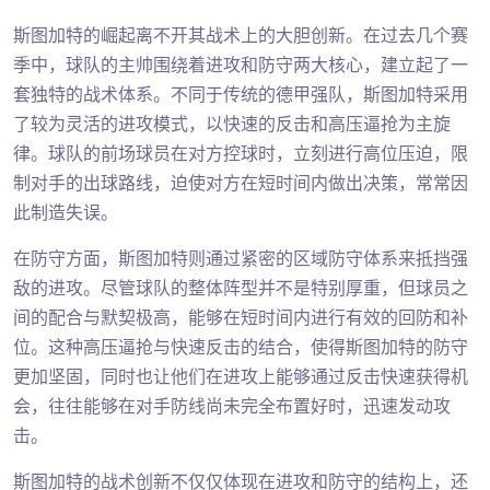
斯图加特的崛起离不开其战术上的大胆创新。在过去几个赛
季中，球队的主帅围绕着进攻和防守两大核心，建立起了一
套独特的战术体系。不同于传统的德甲强队，斯图加特采用
了较为灵活的进攻模式，以快速的反击和高压逼抢为主旋
律。球队的前场球员在对方控球时，立刻进行高位压迫，限
制对手的出球路线，迫使对方在短时间内做出决策，常常因
此制造失误。
在防守方面，斯图加特则通过紧密的区域防守体系来抵挡强
敌的进攻。尽管球队的整体阵型并不是特别厚重，但球员之
间的配合与默契极高，能够在短时间内进行有效的回防和补
位。这种高压逼抢与快速反击的结合，使得斯图加特的防守
更加坚固，同时也让他们在进攻上能够通过反击快速获得机
会，往往能够在对手防线尚未完全布置好时，迅速发动攻
击。
斯图加特的战术创新不仅仅体现在进攻和防守的结构上，还