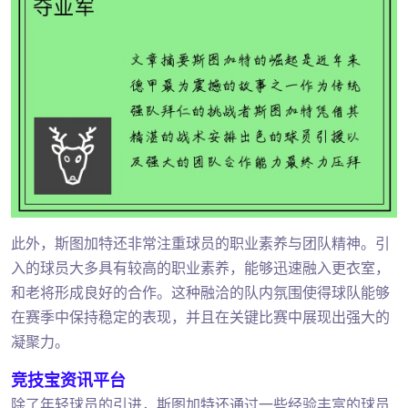
此外，斯图加特还非常注重球员的职业素养与团队精神。引
入的球员大多具有较高的职业素养，能够迅速融入更衣室，
和老将形成良好的合作。这种融洽的队内氛围使得球队能够
在赛季中保持稳定的表现，并且在关键比赛中展现出强大的
凝聚力。
竞技宝资讯平台
除了年轻球员的引进，斯图加特还通过一些经验丰富的球员