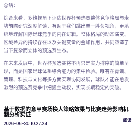
总结：
综合来看，多维视角下评估世界杯预选赛整体竞争格局与走
势前瞻研究深度解读，有助于我们跳出单一胜负视角，更系
统地理解国际足球竞争的内在逻辑。整体格局的动态演变、
区域差异的持续存在以及关键变量的叠加作用，共同塑造了
当下复杂而立体的预选赛生态。
在未来发展中，世界杯预选赛将不再只是实力排序的简单呈
现，而是国家足球体系综合能力的集中检验。唯有在青训、
管理、科技与文化等多方面实现协同发展，球队才能在愈发
激烈的预选赛竞争中把握主动权，实现长期稳定的突破。
基于数据的意甲赛场换人策略效果与比赛走势影响机
制分析实证
阅读
2026-06-30 10:27:24