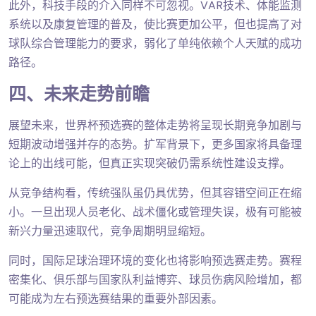
此外，科技手段的介入同样不可忽视。VAR技术、体能监测
系统以及康复管理的普及，使比赛更加公平，但也提高了对
球队综合管理能力的要求，弱化了单纯依赖个人天赋的成功
路径。
四、未来走势前瞻
展望未来，世界杯预选赛的整体走势将呈现长期竞争加剧与
短期波动增强并存的态势。扩军背景下，更多国家将具备理
论上的出线可能，但真正实现突破仍需系统性建设支撑。
从竞争结构看，传统强队虽仍具优势，但其容错空间正在缩
小。一旦出现人员老化、战术僵化或管理失误，极有可能被
新兴力量迅速取代，竞争周期明显缩短。
同时，国际足球治理环境的变化也将影响预选赛走势。赛程
密集化、俱乐部与国家队利益博弈、球员伤病风险增加，都
可能成为左右预选赛结果的重要外部因素。