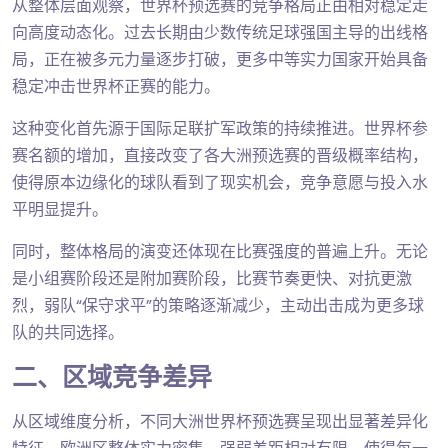
从整体层面观察，世界杯预选赛的竞争格局正由相对稳定走
向高度动态化。过去长期由少数传统足球强国主导的出线格
局，正在被多元力量逐步打破，更多中等实力国家开始具备
稳定冲击世界杯正赛的能力。
这种变化首先源于国际足联扩军政策的持续推进。世界杯参
赛名额的增加，直接改变了各大洲预选赛的晋级概率结构，
使得原本边缘化的球队看到了现实机会，竞争意愿与投入水
平明显提升。
同时，整体格局的演变还体现在比赛强度的普遍上升。无论
是小组赛阶段还是附加赛阶段，比赛节奏更快、对抗更激
烈，弱队“保守求平”的策略逐渐减少，主动出击成为更多球
队的共同选择。
二、区域竞争差异
从区域维度分析，不同大洲世界杯预选赛呈现出显著差异化