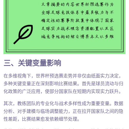
三、关键变量影响
在多维视角下，世界杯预选赛走势并非仅由纸面实力决定，
多种关键变量正在深刻影响比赛结果。首先是球员流动与归
化政策的广泛应用，使部分国家队在短期内实现实力跃升。
其次，教练团队的专业化与战术多样性成为重要变量。数据
分析、对手建模与临场调整能力，正在拉开国家队之间的隐
性差距，比赛结果愈发依赖细节处理。