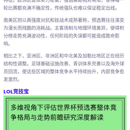
特征。欧洲区整体实力密集，强弱差距相对有限，使得每一
轮比赛都充满不确定性，传统强队也难以保证稳定出线。
南美区则以高强度对抗和技战术成熟著称，预选赛往往演变
为漫长而残酷的消耗战。主客场制与地理环境差异，使得积
分榜走势充满波动性，任何阶段的失误都可能造成致命影
响。
相比之下，亚洲区、非洲区和中北美及加勒比地区正在经历
结构性调整。足球基础设施改善、青训体系完善以及海外球
员回流，使这些区域的整体竞争水平持续抬升，内部竞争愈
发激烈。
LOL竞技宝