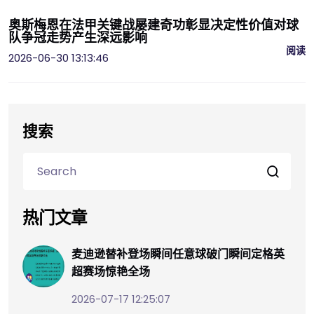
奥斯梅恩在法甲关键战屡建奇功彰显决定性价值对球
队争冠走势产生深远影响
阅读
2026-06-30 13:13:46
搜索
热门文章
麦迪逊替补登场瞬间任意球破门瞬间定格英
超赛场惊艳全场
2026-07-17 12:25:07