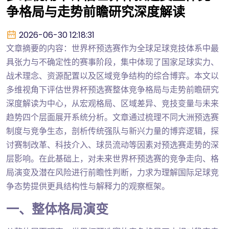
争格局与走势前瞻研究深度解读
2026-06-30 12:18:31
文章摘要的内容：世界杯预选赛作为全球足球竞技体系中最
具张力与不确定性的赛事阶段，集中体现了国家足球实力、
战术理念、资源配置以及区域竞争结构的综合博弈。本文以
多维视角下评估世界杯预选赛整体竞争格局与走势前瞻研究
深度解读为中心，从宏观格局、区域差异、竞技变量与未来
趋势四个层面展开系统分析。文章通过梳理不同大洲预选赛
制度与竞争生态，剖析传统强队与新兴力量的博弈逻辑，探
讨赛制改革、科技介入、球员流动等因素对预选赛走势的深
层影响。在此基础上，对未来世界杯预选赛的竞争走向、格
局演变及潜在风险进行前瞻性判断，力求为理解国际足球竞
争态势提供更具结构性与解释力的观察框架。
一、整体格局演变