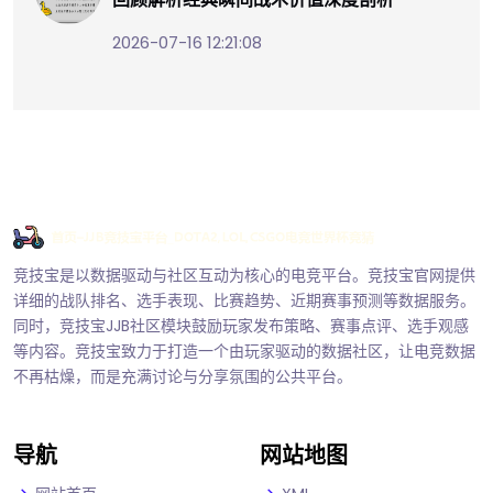
2026-07-16 12:21:08
竞技宝是以数据驱动与社区互动为核心的电竞平台。竞技宝官网提供
详细的战队排名、选手表现、比赛趋势、近期赛事预测等数据服务。
同时，竞技宝JJB社区模块鼓励玩家发布策略、赛事点评、选手观感
等内容。竞技宝致力于打造一个由玩家驱动的数据社区，让电竞数据
不再枯燥，而是充满讨论与分享氛围的公共平台。
导航
网站地图