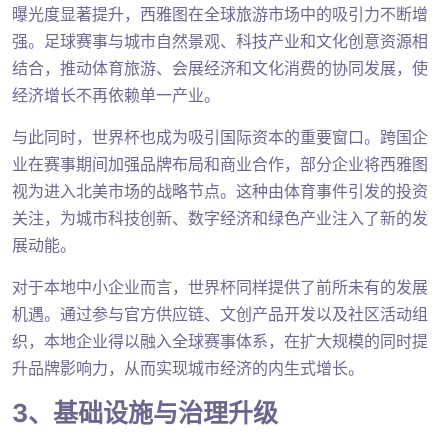
曝光度显著提升，西雅图在全球旅游市场中的吸引力不断增
强。足球赛事与城市自然景观、科技产业和文化创意资源相
结合，推动体育旅游、会展经济和文化消费的协同发展，使
经济增长不再依赖单一产业。
与此同时，世界杯也成为吸引国际资本的重要窗口。跨国企
业在赛事期间加强品牌布局和商业合作，部分企业将西雅图
视为进入北美市场的战略节点。这种由体育事件引发的投资
关注，为城市科技创新、数字经济和绿色产业注入了新的发
展动能。
对于本地中小企业而言，世界杯同样提供了前所未有的发展
机遇。通过参与官方供应链、文创产品开发以及社区活动组
织，本地企业得以融入全球赛事体系，在扩大规模的同时提
升品牌影响力，从而实现城市经济的内生式增长。
3、基础设施与治理升级