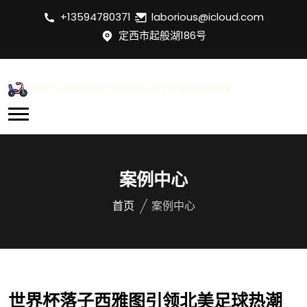
+13594780371
laborious@icloud.com
定西市起般湖186号
案例中心
首页
案例中心
世界杯落子西雅图引领北美足球热潮