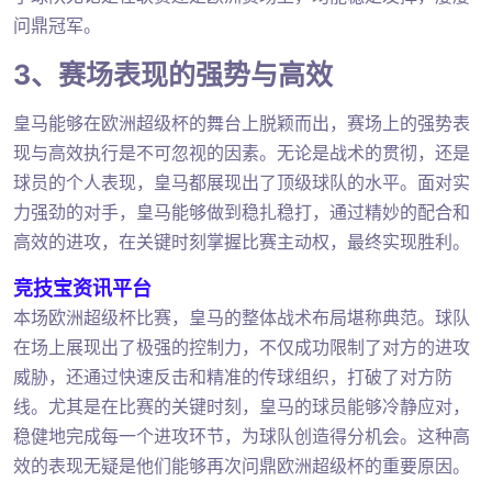
问鼎冠军。
3、赛场表现的强势与高效
皇马能够在欧洲超级杯的舞台上脱颖而出，赛场上的强势表
现与高效执行是不可忽视的因素。无论是战术的贯彻，还是
球员的个人表现，皇马都展现出了顶级球队的水平。面对实
力强劲的对手，皇马能够做到稳扎稳打，通过精妙的配合和
高效的进攻，在关键时刻掌握比赛主动权，最终实现胜利。
竞技宝资讯平台
本场欧洲超级杯比赛，皇马的整体战术布局堪称典范。球队
在场上展现出了极强的控制力，不仅成功限制了对方的进攻
威胁，还通过快速反击和精准的传球组织，打破了对方防
线。尤其是在比赛的关键时刻，皇马的球员能够冷静应对，
稳健地完成每一个进攻环节，为球队创造得分机会。这种高
效的表现无疑是他们能够再次问鼎欧洲超级杯的重要原因。