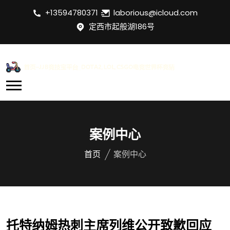
+13594780371
laborious@icloud.com
定西市起般湖186号
案例中心
首页
案例中心
托特纳姆热刺主席列维公开致歉回应