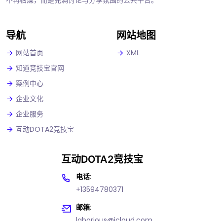
不再枯燥，而是充满讨论与分享氛围的公共平台。
导航
网站地图
网站首页
XML
知道竞技宝官网
案例中心
企业文化
企业服务
互动DOTA2竞技宝
互动DOTA2竞技宝
电话:
+13594780371
邮箱:
laborious@icloud.com