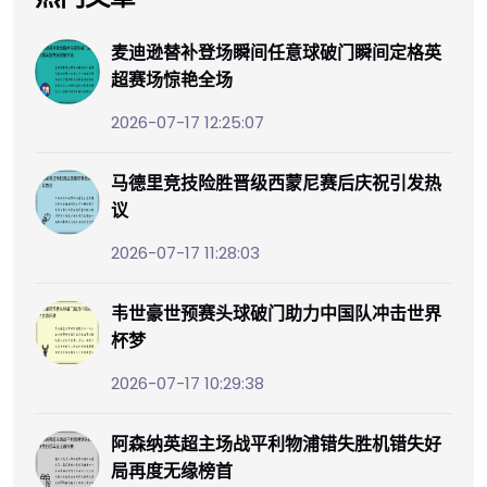
麦迪逊替补登场瞬间任意球破门瞬间定格英
超赛场惊艳全场
2026-07-17 12:25:07
马德里竞技险胜晋级西蒙尼赛后庆祝引发热
议
2026-07-17 11:28:03
韦世豪世预赛头球破门助力中国队冲击世界
杯梦
2026-07-17 10:29:38
阿森纳英超主场战平利物浦错失胜机错失好
局再度无缘榜首