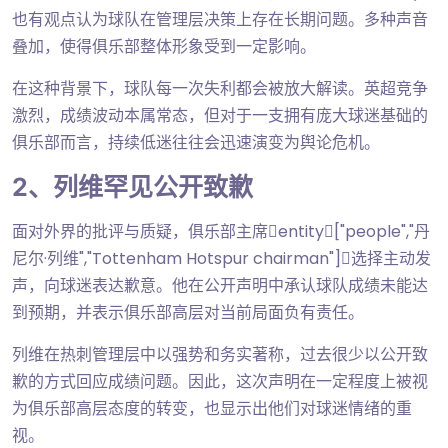
也有观点认为球队在管理层决策上存在长期问题。多种声音
叠加，使得俱乐部整体形象受到一定影响。
在这种背景下，球队每一次失利都会被放大解读。英超竞争
激烈，成绩波动本属常态，但对于一支拥有庞大球迷基础的
俱乐部而言，持续低迷往往会迅速演变为舆论危机。
2、列维罕见公开致歉
面对外界的批评与质疑，俱乐部主席entity["people","丹
尼尔·列维","Tottenham Hotspur chairman"]选择主动发
声，向球迷表达歉意。他在公开声明中承认球队成绩未能达
到预期，并表示俱乐部高层对当前局面负有责任。
列维在热刺管理层中以强势和务实著称，过去很少以公开致
歉的方式回应成绩问题。因此，这次声明在一定程度上被视
为俱乐部高层态度的转变，也显示出他们对球迷情绪的重
视。