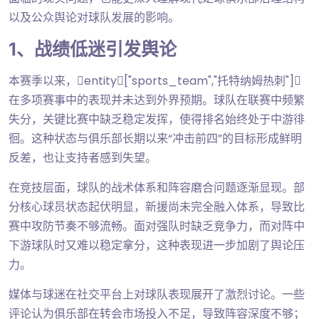
以及公众舆论对球队发展的影响。
1、战绩低迷引发舆论
本赛季以来，entity["sports_team","托特纳姆热刺"]
在多项赛事中的表现并未达到外界预期。球队在联赛中频繁
失分，关键比赛中缺乏稳定发挥，使得排名始终处于中游徘
徊。这种状态与俱乐部长期以来“冲击前四”的目标形成鲜明
反差，也让支持者感到失望。
在竞技层面，球队的战术体系和阵容磨合问题逐渐显现。部
分核心球员状态起伏明显，新援尚未完全融入体系，导致比
赛中攻防节奏不够流畅。面对强队时缺乏竞争力，而对阵中
下游球队时又难以稳定拿分，这种表现进一步加剧了舆论压
力。
媒体与球迷在社交平台上对球队表现展开了激烈讨论。一些
评论认为俱乐部在转会市场投入不足，导致阵容深度不够；