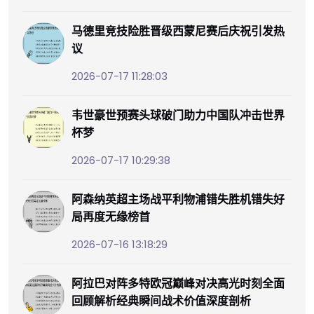
马德里竞技险胜晋级西蒙尼赛后庆祝引发热
议
2026-07-17 11:28:03
韦世豪世预赛头球破门助力中国队冲击世界
杯梦
2026-07-17 10:29:38
阿森纳英超主场战平利物浦错失胜机错失好
局再度无缘榜首
2026-07-16 13:18:29
阿拉巴对阵多特欧冠巅峰对决高光时刻全面
回顾解析经典瞬间战术价值深度剖析