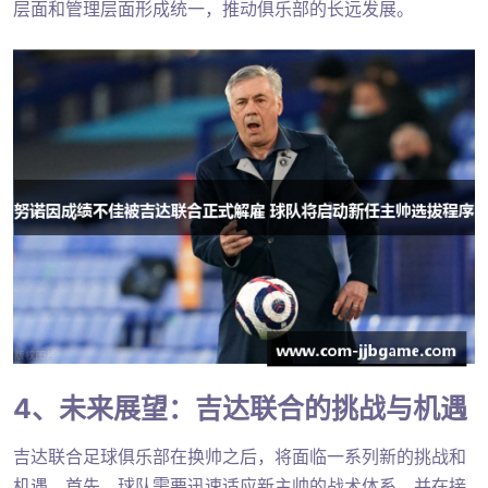
层面和管理层面形成统一，推动俱乐部的长远发展。
4、未来展望：吉达联合的挑战与机遇
吉达联合足球俱乐部在换帅之后，将面临一系列新的挑战和
机遇。首先，球队需要迅速适应新主帅的战术体系，并在接