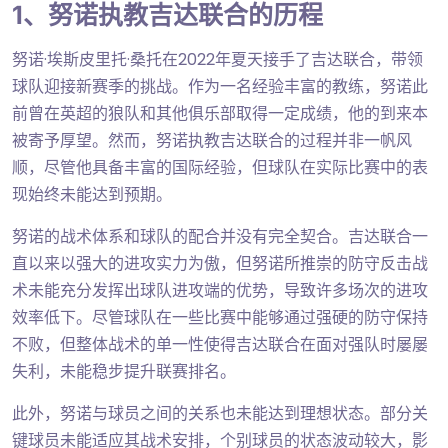
1、努诺执教吉达联合的历程
努诺·埃斯皮里托·桑托在2022年夏天接手了吉达联合，带领
球队迎接新赛季的挑战。作为一名经验丰富的教练，努诺此
前曾在英超的狼队和其他俱乐部取得一定成绩，他的到来本
被寄予厚望。然而，努诺执教吉达联合的过程并非一帆风
顺，尽管他具备丰富的国际经验，但球队在实际比赛中的表
现始终未能达到预期。
努诺的战术体系和球队的配合并没有完全契合。吉达联合一
直以来以强大的进攻实力为傲，但努诺所推崇的防守反击战
术未能充分发挥出球队进攻端的优势，导致许多场次的进攻
效率低下。尽管球队在一些比赛中能够通过强硬的防守保持
不败，但整体战术的单一性使得吉达联合在面对强队时屡屡
失利，未能稳步提升联赛排名。
此外，努诺与球员之间的关系也未能达到理想状态。部分关
键球员未能适应其战术安排，个别球员的状态波动较大，影