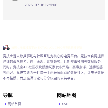
2026-07-16 12:21:08
竞技宝是以数据驱动与社区互动为核心的电竞平台。竞技宝官网提供
详细的战队排名、选手表现、比赛趋势、近期赛事预测等数据服务。
同时，竞技宝JJB社区模块鼓励玩家发布策略、赛事点评、选手观感
等内容。竞技宝致力于打造一个由玩家驱动的数据社区，让电竞数据
不再枯燥，而是充满讨论与分享氛围的公共平台。
导航
网站地图
网站首页
XML