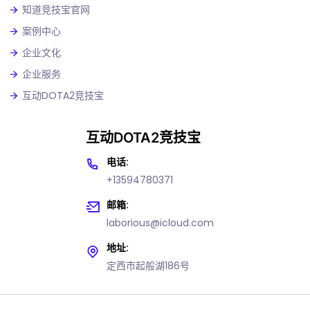
知道竞技宝官网
案例中心
企业文化
企业服务
互动DOTA2竞技宝
互动DOTA2竞技宝
电话:
+13594780371
邮箱:
laborious@icloud.com
地址:
定西市起般湖186号