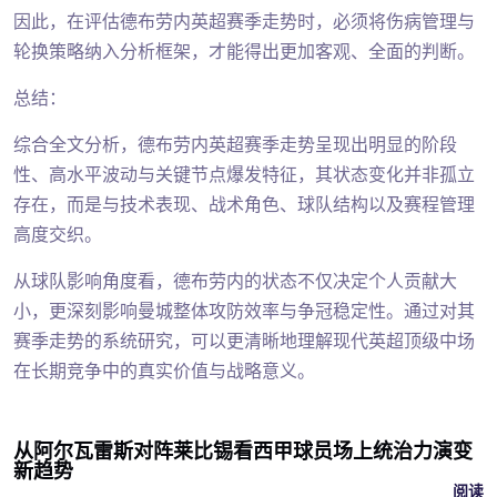
因此，在评估德布劳内英超赛季走势时，必须将伤病管理与
轮换策略纳入分析框架，才能得出更加客观、全面的判断。
总结：
综合全文分析，德布劳内英超赛季走势呈现出明显的阶段
性、高水平波动与关键节点爆发特征，其状态变化并非孤立
存在，而是与技术表现、战术角色、球队结构以及赛程管理
高度交织。
从球队影响角度看，德布劳内的状态不仅决定个人贡献大
小，更深刻影响曼城整体攻防效率与争冠稳定性。通过对其
赛季走势的系统研究，可以更清晰地理解现代英超顶级中场
在长期竞争中的真实价值与战略意义。
从阿尔瓦雷斯对阵莱比锡看西甲球员场上统治力演变
新趋势
阅读