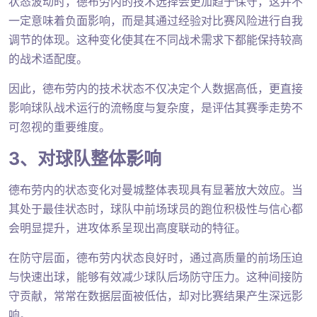
状态波动时，德布劳内的技术选择会更加趋于保守，这并不
一定意味着负面影响，而是其通过经验对比赛风险进行自我
调节的体现。这种变化使其在不同战术需求下都能保持较高
的战术适配度。
因此，德布劳内的技术状态不仅决定个人数据高低，更直接
影响球队战术运行的流畅度与复杂度，是评估其赛季走势不
可忽视的重要维度。
3、对球队整体影响
德布劳内的状态变化对曼城整体表现具有显著放大效应。当
其处于最佳状态时，球队中前场球员的跑位积极性与信心都
会明显提升，进攻体系呈现出高度联动的特征。
在防守层面，德布劳内状态良好时，通过高质量的前场压迫
与快速出球，能够有效减少球队后场防守压力。这种间接防
守贡献，常常在数据层面被低估，却对比赛结果产生深远影
响。