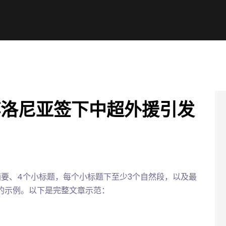
博洛尼亚签下中超外援引发
要、4个小标题，每个小标题下至少3个自然段，以及最
你的示例。以下是完整文章示范：