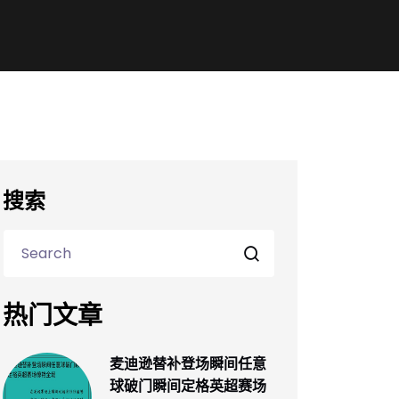
搜索
热门文章
麦迪逊替补登场瞬间任意
球破门瞬间定格英超赛场