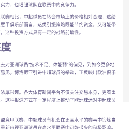
技实力，也增强球队在联赛中的竞争力。
级联赛相比，中超球员在转会市场上的价格相对合理，这给
型意甲俱乐部而言，这类引援策略既能节约资金，又可能带
下，这种投资方式具有一定的战略前瞻性。
态度
去对亚洲球员“技术不足、体能弱”的偏见，到如今更多地
而易见。博洛尼亚引进中超球员的举动，正反映出欧洲俱乐
出浓厚兴趣。各大体育新闻平台不仅关注交易本身，更着重
值。这种报道方式在一定程度上推动了欧洲球迷对中超球员
加盟意甲联赛，中超球员有机会在更高水平的赛事中锻炼自
部重新审视亚洲球员在高水平联赛中可能带来的积极影响。