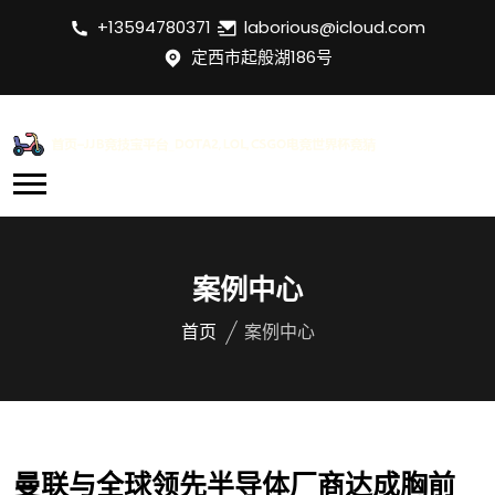
+13594780371
laborious@icloud.com
定西市起般湖186号
案例中心
首页
案例中心
曼联与全球领先半导体厂商达成胸前