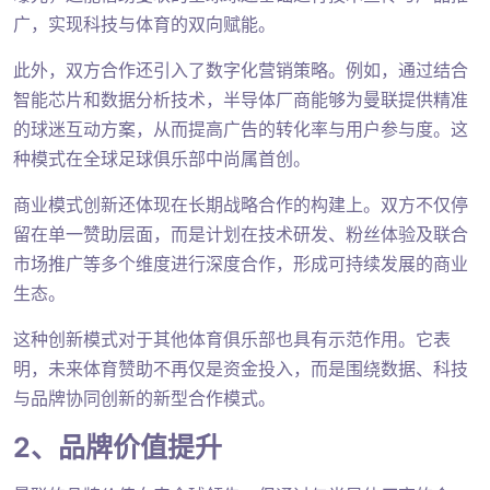
广，实现科技与体育的双向赋能。
此外，双方合作还引入了数字化营销策略。例如，通过结合
智能芯片和数据分析技术，半导体厂商能够为曼联提供精准
的球迷互动方案，从而提高广告的转化率与用户参与度。这
种模式在全球足球俱乐部中尚属首创。
商业模式创新还体现在长期战略合作的构建上。双方不仅停
留在单一赞助层面，而是计划在技术研发、粉丝体验及联合
市场推广等多个维度进行深度合作，形成可持续发展的商业
生态。
这种创新模式对于其他体育俱乐部也具有示范作用。它表
明，未来体育赞助不再仅是资金投入，而是围绕数据、科技
与品牌协同创新的新型合作模式。
2、品牌价值提升