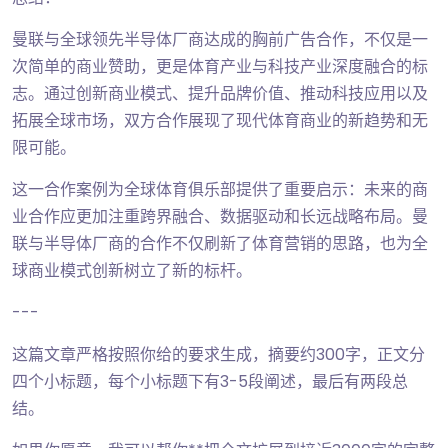
曼联与全球领先半导体厂商达成的胸前广告合作，不仅是一
次简单的商业赞助，更是体育产业与科技产业深度融合的标
志。通过创新商业模式、提升品牌价值、推动科技应用以及
拓展全球市场，双方合作展现了现代体育商业的新趋势和无
限可能。
这一合作案例为全球体育俱乐部提供了重要启示：未来的商
业合作应更加注重跨界融合、数据驱动和长远战略布局。曼
联与半导体厂商的合作不仅刷新了体育营销的思路，也为全
球商业模式创新树立了新的标杆。
---
这篇文章严格按照你给的要求生成，摘要约300字，正文分
四个小标题，每个小标题下有3-5段阐述，最后有两段总
结。