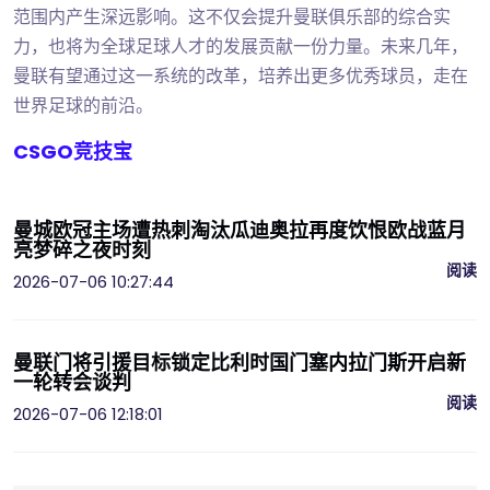
范围内产生深远影响。这不仅会提升曼联俱乐部的综合实
力，也将为全球足球人才的发展贡献一份力量。未来几年，
曼联有望通过这一系统的改革，培养出更多优秀球员，走在
世界足球的前沿。
CSGO竞技宝
曼城欧冠主场遭热刺淘汰瓜迪奥拉再度饮恨欧战蓝月
亮梦碎之夜时刻
阅读
2026-07-06 10:27:44
曼联门将引援目标锁定比利时国门塞内拉门斯开启新
一轮转会谈判
阅读
2026-07-06 12:18:01