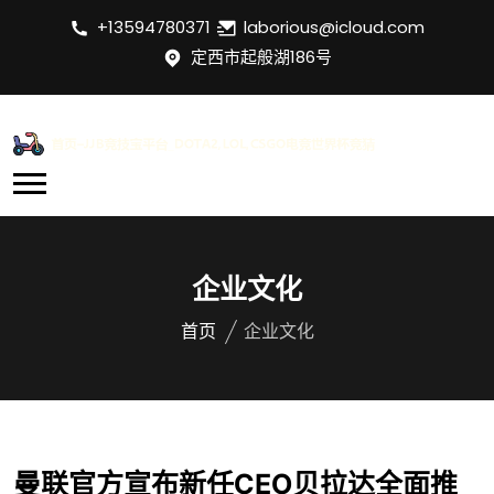
+13594780371
laborious@icloud.com
定西市起般湖186号
企业文化
首页
企业文化
曼联官方宣布新任CEO贝拉达全面推