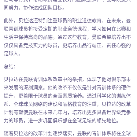
同努力，协作达成团队目标。
此外，贝拉达还特别注重球员的职业道德教育。在未来，曼
联青训球员将接受定期的职业道德课程，学习如何在比赛和
生活中保持高尚的品德。通过这些教育，曼联希望培养出不
仅仅具备竞技实力的球员，更培养出品行端正、责任心强的
足球人。
总结：
贝拉达在曼联青训体系改革中的举措，体现了他对俱乐部未
来发展的深刻洞察。他的改革不仅仅是针对青训体系的硬件
提升，更着眼于球员的全面素质培养。通过科学化的训练体
系、全球球员网络的建设和品格教育的注重，贝拉达的改革
计划有望使曼联在未来几年内，培养出更多具备世界级竞争
力的球员，进一步巩固俱乐部在全球足坛的领先地位。
随着贝拉达的改革计划逐步落实，曼联的青训体系将在全球