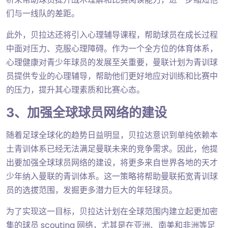
们与一线队的差距。
此外，贝拉达还将引入心理辅导课程，帮助球员在成长过程
中面对压力、克服心理障碍。作为一个全方位的体育体系，
心理健康对青少年球员的发展至关重要，曼联计划为青训球
员提供专业的心理辅导，帮助他们更好地应对训练和比赛中
的压力，提升其心理素质和比赛心态。
3、加强全球球员网络的建设
随着足球全球化的趋势日益明显，贝拉达意识到单纯依赖本
土青训体系已经无法满足曼联未来的竞争需求。因此，他提
出要加强全球球员网络的建设，将更多来自世界各地的天才
少年纳入曼联的青训体系。这一策略将帮助曼联拓宽青训球
员的选拔范围，发掘更多潜力巨大的年轻球员。
为了实现这一目标，贝拉达计划在全球范围内建立起更加密
集的球员 scouting 网络，尤其是在亚洲、南美和非洲等足