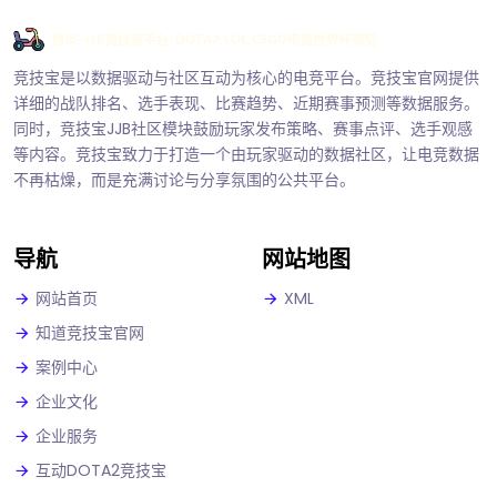
竞技宝是以数据驱动与社区互动为核心的电竞平台。竞技宝官网提供
详细的战队排名、选手表现、比赛趋势、近期赛事预测等数据服务。
同时，竞技宝JJB社区模块鼓励玩家发布策略、赛事点评、选手观感
等内容。竞技宝致力于打造一个由玩家驱动的数据社区，让电竞数据
不再枯燥，而是充满讨论与分享氛围的公共平台。
导航
网站地图
网站首页
XML
知道竞技宝官网
案例中心
企业文化
企业服务
互动DOTA2竞技宝