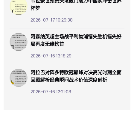
韦世豪世预赛头球破门助力中国队冲击世界
杯梦
2026-07-17 10:29:38
阿森纳英超主场战平利物浦错失胜机错失好
局再度无缘榜首
2026-07-16 13:18:29
阿拉巴对阵多特欧冠巅峰对决高光时刻全面
回顾解析经典瞬间战术价值深度剖析
2026-07-16 12:21:08