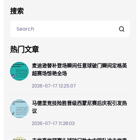
搜索
热门文章
麦迪逊替补登场瞬间任意球破门瞬间定格英
超赛场惊艳全场
2026-07-17 12:25:07
马德里竞技险胜晋级西蒙尼赛后庆祝引发热
议
2026-07-17 11:28:03