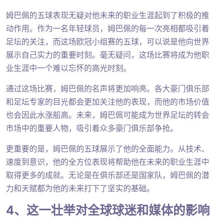
姆巴佩的五球表现无疑对他未来的职业生涯起到了积极的推
动作用。作为一名年轻球员，姆巴佩的每一次亮相都吸引着
足坛的关注，而这场欧冠小组赛的五球，可以说是他向世界
展示自己实力的重要时刻。毫无疑问，这场比赛将成为他职
业生涯中一个难以忘怀的高光时刻。
通过这场比赛，姆巴佩的名声将更加响亮。各大豪门俱乐部
和足坛专家的目光都会更加关注他的表现，而他的市场价值
也会因此水涨船高。未来，姆巴佩可能成为世界足坛的转会
市场中的重要人物，吸引着众多豪门俱乐部争抢。
更重要的是，姆巴佩的五球展示了他的全面能力。从技术、
速度到意识，他的全方位表现将帮助他在未来的职业生涯中
取得更多的成就。无论是在俱乐部还是国家队，姆巴佩的潜
力和天赋都为他的未来打下了坚实的基础。
4、这一壮举对全球球迷和媒体的影响