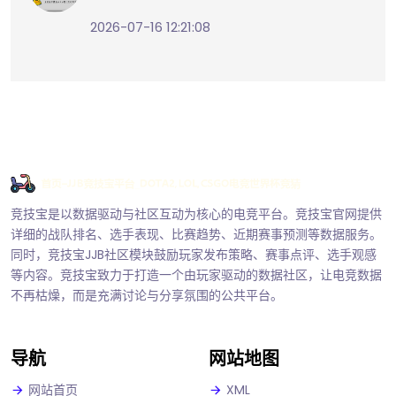
2026-07-16 12:21:08
竞技宝是以数据驱动与社区互动为核心的电竞平台。竞技宝官网提供
详细的战队排名、选手表现、比赛趋势、近期赛事预测等数据服务。
同时，竞技宝JJB社区模块鼓励玩家发布策略、赛事点评、选手观感
等内容。竞技宝致力于打造一个由玩家驱动的数据社区，让电竞数据
不再枯燥，而是充满讨论与分享氛围的公共平台。
导航
网站地图
网站首页
XML