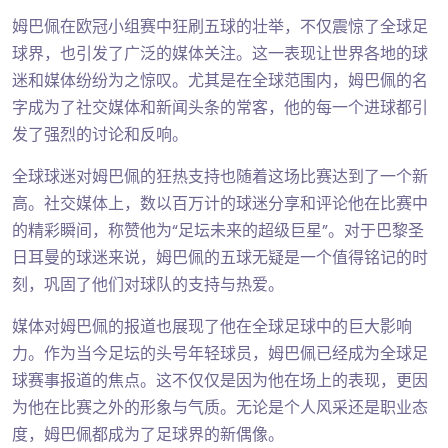
姆巴佩在欧冠小组赛中狂刷五球的壮举，不仅震惊了全球足
球界，也引发了广泛的媒体关注。这一表现让世界各地的球
迷和媒体纷纷为之惊叹。尤其是在全球范围内，姆巴佩的名
字成为了社交媒体和新闻头条的常客，他的每一个进球都引
发了强烈的讨论和反响。
全球球迷对姆巴佩的狂热支持也随着这场比赛达到了一个新
高。社交媒体上，数以百万计的球迷分享和评论他在比赛中
的精彩瞬间，称赞他为“足坛未来的超级巨星”。对于巴黎圣
日耳曼的球迷来说，姆巴佩的五球无疑是一个值得铭记的时
刻，巩固了他们对球队的支持与热爱。
媒体对姆巴佩的报道也展现了他在全球足球中的巨大影响
力。作为当今足坛的头号年轻球员，姆巴佩已经成为全球足
球赛事报道的焦点。这不仅仅是因为他在场上的表现，更因
为他在比赛之外的形象与气质。无论是个人风采还是职业态
度，姆巴佩都成为了足球界的新偶像。