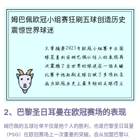
2、巴黎圣日耳曼在欧冠赛场的表现
姆巴佩的五球壮举不仅是他个人的胜利，也是巴黎圣日耳曼
（PSG）在欧冠赛场上一次重要的突破。自从加盟巴黎以