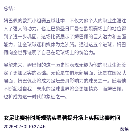
总结：
姆巴佩的欧冠小组赛五球壮举，不仅为他个人的职业生涯注
入了强大的动力，也让巴黎圣日耳曼在欧冠赛场上的地位得
到了进一步巩固。这场比赛展示了姆巴佩的巨大潜力和全面
能力，让全球球迷和媒体为之沸腾。通过这五个进球，姆巴
佩向全世界证明了自己在足球场上的统治力。
展望未来，姆巴佩的这一历史性表现无疑为他的职业生涯奠
定了更加坚实的基础。无论是在俱乐部层面，还是在国家队
层面，姆巴佩都将成为足坛最具影响力的球员之一。随着他
不断超越自我，未来的足球世界将会更加精彩，而姆巴佩，
也将成为这一时代的象征之一。
女足比赛补时新规落实显著提升场上实际比赛时间
2026-07-01 10:27:45
阅读