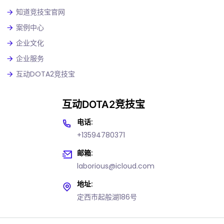
知道竞技宝官网
案例中心
企业文化
企业服务
互动DOTA2竞技宝
互动DOTA2竞技宝
电话:
+13594780371
邮箱:
laborious@icloud.com
地址:
定西市起般湖186号