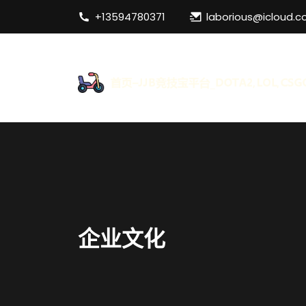
+13594780371
laborious@icloud.
企业文化