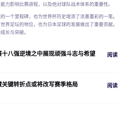
人能力影响比赛进程，以及他对球队战术体系的重要性。
涯的一个里程碑，也为世界杯历史增添了浓墨重彩的一笔。
在世界足坛的地位，也为日本足球的发展做出了重要贡献。
的成长与突破。
赛十八强逆境之中展现顽强斗志与希望
阅读
藏关键转折点或将改写赛季格局
阅读