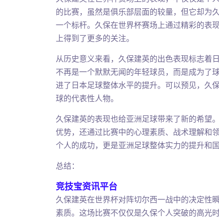
的比赛，虽然是俱乐部层面的较量，但它却为
一个标杆。久保在世界杯赛场上通过精彩的表
上得到了更多的关注。
从历史意义来看，久保建英的出色表现标志着
不再是一个默默无闻的年轻球员，而是成为了
进了日本足球整体水平的提升。可以预见，久
球的代表性人物。
久保建英的表现也给亚洲足球带来了新的希望
优势，还通过比赛中的心理素质、战术理解和
个人的成功，更是亚洲足球整体实力的提升和
总结：
竞技宝资讯平台
久保建英在世界杯对阵切尔西一战中的决定性
素质。这场比赛不仅仅是久保个人突破的高光