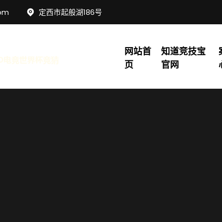
com
定西市起般湖186号
网站首
知道竞技宝
页
官网