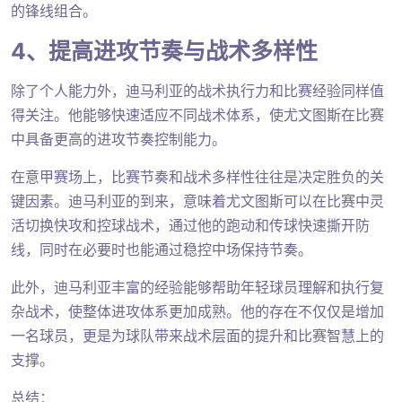
的锋线组合。
4、提高进攻节奏与战术多样性
除了个人能力外，迪马利亚的战术执行力和比赛经验同样值
得关注。他能够快速适应不同战术体系，使尤文图斯在比赛
中具备更高的进攻节奏控制能力。
在意甲赛场上，比赛节奏和战术多样性往往是决定胜负的关
键因素。迪马利亚的到来，意味着尤文图斯可以在比赛中灵
活切换快攻和控球战术，通过他的跑动和传球快速撕开防
线，同时在必要时也能通过稳控中场保持节奏。
此外，迪马利亚丰富的经验能够帮助年轻球员理解和执行复
杂战术，使整体进攻体系更加成熟。他的存在不仅仅是增加
一名球员，更是为球队带来战术层面的提升和比赛智慧上的
支撑。
总结：