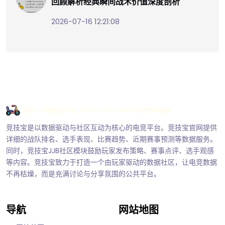
回顾解析经典瞬间战术价值深度剖析
2026-07-16 12:21:08
竞技宝是以数据驱动与社区互动为核心的电竞平台。竞技宝官网提供
详细的战队排名、选手表现、比赛趋势、近期赛事预测等数据服务。
同时，竞技宝JJB社区模块鼓励玩家发布策略、赛事点评、选手观感
等内容。竞技宝致力于打造一个由玩家驱动的数据社区，让电竞数据
不再枯燥，而是充满讨论与分享氛围的公共平台。
导航
网站地图