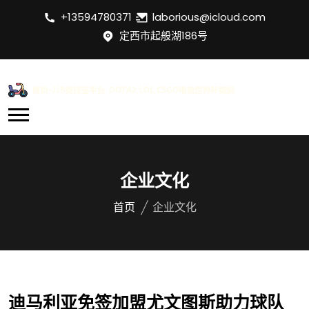
+13594780371
laborious@icloud.com
定西市起般湖186号
企业文化
首页
企业文化
迪马利亚免签加盟尤文图斯助力球队