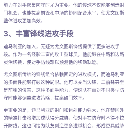
能力在对手密集防守时尤为重要。他的传球不仅能够创造射
门机会，也能提高前锋和中场的协同配合水平，使尤文图斯
整体进攻更加高效。
3、丰富锋线进攻手段
迪马利亚的加入，无疑为尤文图斯锋线提供了更多进攻手
段。作为一名经验丰富的攻击型球员，他能够在中路和边路
灵活切换，使对手防线难以预测他的移动轨迹。
尤文图斯传统的锋线组合依赖固定的进攻模式，而迪马利亚
的多面性能够打破这种局限。他可以充当边锋、二前锋甚至
是前腰的位置，这种多面手能力，使球队在面对不同类型防
守时能够调整进攻策略，提高破门效率。
更重要的是，迪马利亚的射门和远射能力强大，他在禁区外
的精准打击将增加球队得分威胁，使对手在防守时不得不拉
开防线，这也间接为队友创造更多进球机会，形成更具威胁