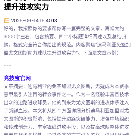
提升进攻实力
2026-06-14 16:40:13
好的，我按照你的要求帮你写一篇完整的文章，篇幅大约
3000字左右，包含摘要、四个小标题详细阐述以及总结归
纳，格式完全符合你给出的规范。内容聚焦“迪马利亚免签加
盟尤文图斯助力球队提升进攻实力”。下面是文章示例：
---
竞技宝官网
文章摘要：迪马利亚的免签加盟尤文图斯，无疑成为本赛季
意甲最引人注目的转会事件之一。作为一名经验丰富且技术
出众的边路进攻球员，他的到来为尤文图斯的进攻体系注入
了新鲜血液。本文将从四个方面详细分析迪马利亚加盟对尤
文图斯的积极影响，包括提升边路突破能力、增强中场组织
和传球创造力、丰富锋线进攻手段，以及提高球队整体进攻