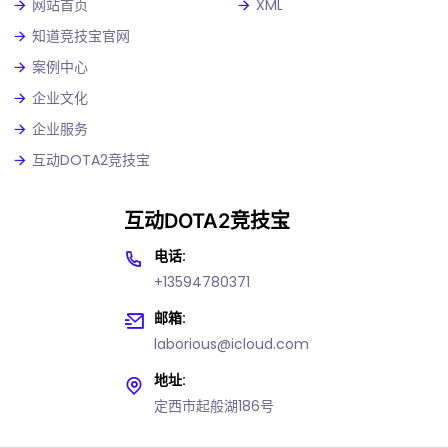
网站首页
XML
知道竞技宝官网
案例中心
企业文化
企业服务
互动DOTA2竞技宝
互动DOTA2竞技宝
电话:
+13594780371
邮箱:
laborious@icloud.com
地址:
定西市起般湖186号