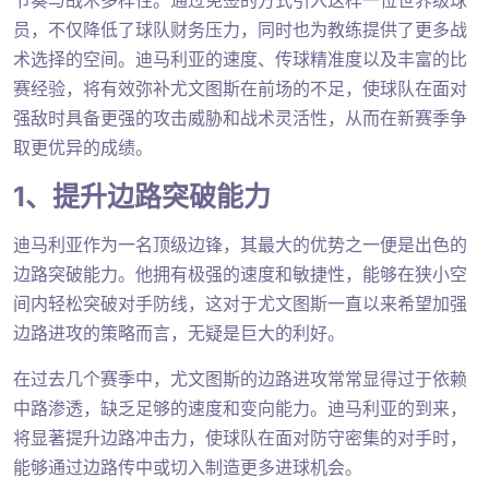
节奏与战术多样性。通过免签的方式引入这样一位世界级球
员，不仅降低了球队财务压力，同时也为教练提供了更多战
术选择的空间。迪马利亚的速度、传球精准度以及丰富的比
赛经验，将有效弥补尤文图斯在前场的不足，使球队在面对
强敌时具备更强的攻击威胁和战术灵活性，从而在新赛季争
取更优异的成绩。
1、提升边路突破能力
迪马利亚作为一名顶级边锋，其最大的优势之一便是出色的
边路突破能力。他拥有极强的速度和敏捷性，能够在狭小空
间内轻松突破对手防线，这对于尤文图斯一直以来希望加强
边路进攻的策略而言，无疑是巨大的利好。
在过去几个赛季中，尤文图斯的边路进攻常常显得过于依赖
中路渗透，缺乏足够的速度和变向能力。迪马利亚的到来，
将显著提升边路冲击力，使球队在面对防守密集的对手时，
能够通过边路传中或切入制造更多进球机会。