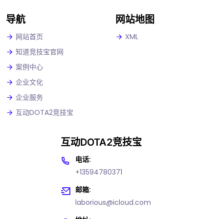
导航
网站地图
网站首页
XML
知道竞技宝官网
案例中心
企业文化
企业服务
互动DOTA2竞技宝
互动DOTA2竞技宝
电话:
+13594780371
邮箱:
laborious@icloud.com