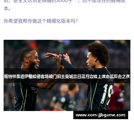
制，使全文达到更精确的3000字**，而不是现在的概略版
本。
你希望我帮你做这个精细化版本吗？