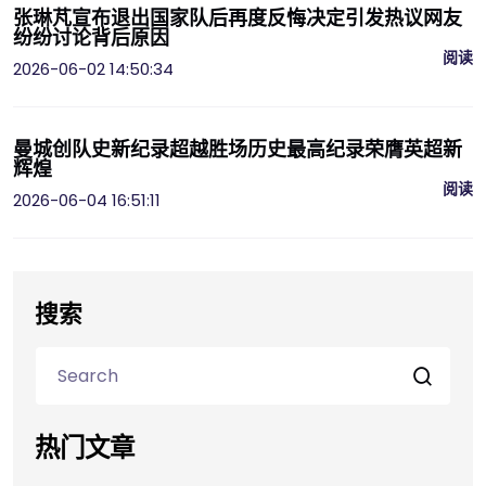
张琳芃宣布退出国家队后再度反悔决定引发热议网友
纷纷讨论背后原因
阅读
2026-06-02 14:50:34
曼城创队史新纪录超越胜场历史最高纪录荣膺英超新
辉煌
阅读
2026-06-04 16:51:11
搜索
热门文章