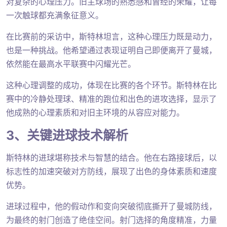
对复杂的心理压力。旧主球场的熟悉感和曾经的荣耀，让每
一次触球都充满象征意义。
在比赛前的采访中，斯特林坦言，这种心理压力既是动力，
也是一种挑战。他希望通过表现证明自己即便离开了曼城，
依然能在最高水平联赛中闪耀光芒。
这种心理调整的成功，体现在比赛的各个环节。斯特林在比
赛中的冷静处理球、精准的跑位和出色的进攻选择，显示了
他成熟的心理素质和对旧主环境的从容应对能力。
3、关键进球技术解析
斯特林的进球堪称技术与智慧的结合。他在右路接球后，以
标志性的加速突破对方防线，展现了出色的身体素质和速度
优势。
进球过程中，他的假动作和变向突破彻底撕开了曼城防线，
为最终的射门创造了绝佳空间。射门选择的角度精准，力量