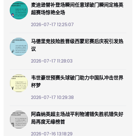
麦迪逊替补登场瞬间任意球破门瞬间定格英
超赛场惊艳全场
2026-07-17 12:25:07
马德里竞技险胜晋级西蒙尼赛后庆祝引发热
议
2026-07-17 11:28:03
韦世豪世预赛头球破门助力中国队冲击世界
杯梦
2026-07-17 10:29:38
阿森纳英超主场战平利物浦错失胜机错失好
局再度无缘榜首
2026-07-16 13:18:29