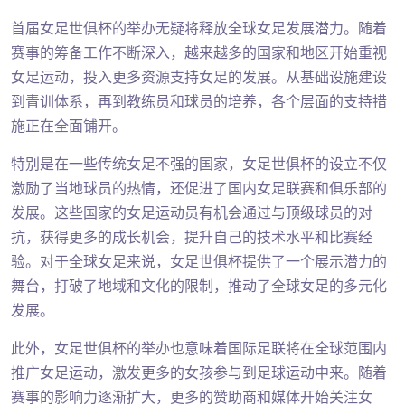
首届女足世俱杯的举办无疑将释放全球女足发展潜力。随着
赛事的筹备工作不断深入，越来越多的国家和地区开始重视
女足运动，投入更多资源支持女足的发展。从基础设施建设
到青训体系，再到教练员和球员的培养，各个层面的支持措
施正在全面铺开。
特别是在一些传统女足不强的国家，女足世俱杯的设立不仅
激励了当地球员的热情，还促进了国内女足联赛和俱乐部的
发展。这些国家的女足运动员有机会通过与顶级球员的对
抗，获得更多的成长机会，提升自己的技术水平和比赛经
验。对于全球女足来说，女足世俱杯提供了一个展示潜力的
舞台，打破了地域和文化的限制，推动了全球女足的多元化
发展。
此外，女足世俱杯的举办也意味着国际足联将在全球范围内
推广女足运动，激发更多的女孩参与到足球运动中来。随着
赛事的影响力逐渐扩大，更多的赞助商和媒体开始关注女