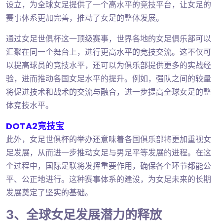
设立，为全球女足提供了一个高水平的竞技平台，让女足的
赛事体系更加完善，推动了女足的整体发展。
通过女足世俱杯这一顶级赛事，世界各地的女足俱乐部可以
汇聚在同一个舞台上，进行更高水平的竞技交流。这不仅可
以提高球员的竞技水平，还可以为俱乐部提供更多的实战经
验，进而推动各国女足水平的提升。例如，强队之间的较量
将促进技术和战术的交流与融合，进一步提高全球女足的整
体竞技水平。
DOTA2竞技宝
此外，女足世俱杯的举办还意味着各国俱乐部将更加重视女
足发展，从而进一步推动女足与男足平等发展的进程。在这
个过程中，国际足联将发挥重要作用，确保各个环节都能公
平、公正地进行。这种赛事体系的建设，为女足未来的长期
发展奠定了坚实的基础。
3、全球女足发展潜力的释放