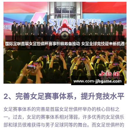
2、完善女足赛事体系，提升竞技水平
女足赛事体系的完善是首届女足世俱杯举办的核心目标之
一。过去，女足的赛事体系相对薄弱，许多优秀的女足俱乐
部和球员很难获得与男子足球同等的舞台。而女足世俱杯的