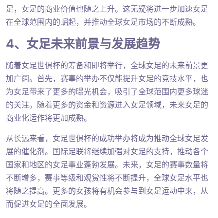
足，女足的商业价值也随之上升。这无疑将进一步加速女足
在全球范围内的崛起，并推动全球女足市场的不断成熟。
4、女足未来前景与发展趋势
随着女足世俱杯的筹备和即将举行，全球女足的未来前景更
加广阔。首先，赛事的举办不仅能提升女足的竞技水平，也
为女足带来了更多的曝光机会，吸引了全球范围内更多球迷
的关注。随着更多的资金和资源进入女足领域，未来女足的
商业化运作将更加成熟。
从长远来看，女足世俱杯的成功举办将成为推动全球女足发
展的催化剂。国际足联将继续加强对女足的支持，推动各个
国家和地区的女足事业蓬勃发展。未来，女足的赛事数量将
不断增多，赛事等级和观赏性将不断提升，全球女足水平也
将随之提高。更多的女孩将有机会参与到女足运动中来，从
而促进女足的全面发展。