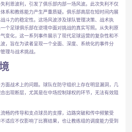
外失利恩波利，引发了俱乐部内部一场风波。此次失利不仅
术体系和教练能力产生严重质疑。俱乐部高层在短时间内展
体战斗力的稳定性。这场风波涉及球队管理决策、战术执
出一个足球俱乐部在逆境中面对挑战的真实写照。从失利原
士气变化，这一系列事件展示了现代足球运营的复杂性和不
风波，旨在为读者呈现一个全面、深度、系统化的事件分
的管理与战术挑战。
境
多方面战术上的问题。球队在防守组织上存在明显漏洞，几
配合出现断层，尤其是在中场控制球权的环节，无法有效阻
乏流畅的传导和支点球员的支撑，边路突破和传中频繁受
的不适应不仅影响了比赛结果，也让教练组的调度能力受到