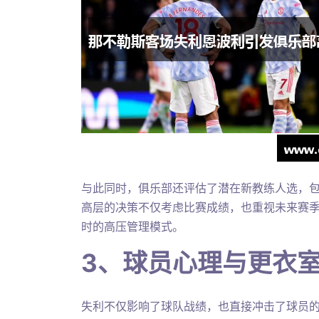
与此同时，俱乐部还评估了潜在新教练人选，
高层的决策不仅考虑比赛成绩，也重视未来赛
时的高压管理模式。
3、球员心理与更衣
失利不仅影响了球队战绩，也直接冲击了球员