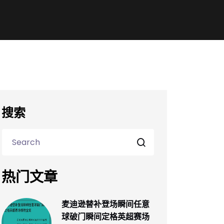
搜索
热门文章
麦迪逊替补登场瞬间任意
球破门瞬间定格英超赛场