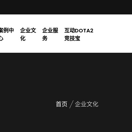
案例中
企业文
企业服
互动DOTA2
心
化
务
竞技宝
首页
企业文化