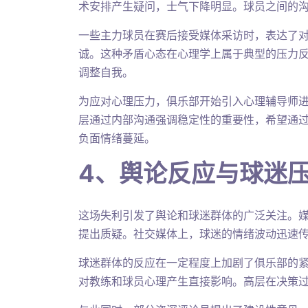
术安排产生疑问，士气下降明显。球员之间的
一些主力球员在赛后接受媒体采访时，表达了
诚。这种矛盾心态在心理学上属于典型的压力
调整自我。
为应对心理压力，俱乐部开始引入心理辅导师
层通过内部沟通强调稳定性的重要性，希望通
负面情绪蔓延。
4、舆论反应与球迷
这场失利引发了舆论和球迷群体的广泛关注。
提出质疑。社交媒体上，球迷的情绪波动迅速
球迷群体的反应在一定程度上加剧了俱乐部的
对教练和球员心理产生直接影响。高层在决策