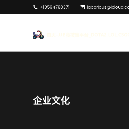
+13594780371
laborious@icloud.
企业文化