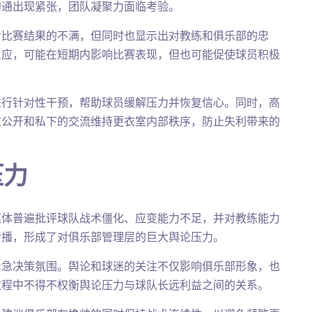
沟通出现紧张，团队凝聚力面临考验。
对比赛结果的不满，但同时也显示出对教练和俱乐部的忠
反应，可能在短期内影响比赛表现，但也可能促使球员积极
进行针对性干预，帮助球员缓解压力并恢复信心。同时，高
过公开和私下的交流维持更衣室内部秩序，防止失利带来的
压力
媒体普遍批评球队战术僵化、应变能力不足，并对教练能力
传播，形成了对俱乐部管理层的巨大舆论压力。
紧急决策氛围。舆论和球迷的关注不仅影响俱乐部形象，也
过程中不得不权衡舆论压力与球队长远利益之间的关系。