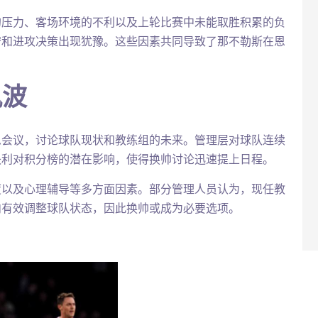
的压力、客场环境的不利以及上轮比赛中未能取胜积累的负
守和进攻决策出现犹豫。这些因素共同导致了那不勒斯在恩
风波
急会议，讨论球队现状和教练组的未来。管理层对球队连续
失利对积分榜的潜在影响，使得换帅讨论迅速提上日程。
度以及心理辅导等多方面因素。部分管理人员认为，现任教
内有效调整球队状态，因此换帅或成为必要选项。